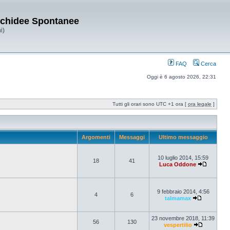
Orchidee Spontanee
i)
FAQ
Cerca
Oggi è 6 agosto 2026, 22:31
Tutti gli orari sono UTC +1 ora [
ora legale
]
Argomenti
Messaggi
Ultimo messaggio
10 luglio 2014, 15:59
18
41
Luca Oddone
9 febbraio 2014, 4:56
4
6
talmamax
23 novembre 2018, 11:39
56
130
vespertilio