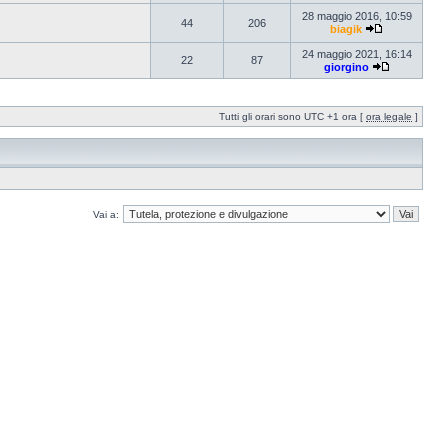
28 maggio 2016, 10:59
44
206
biagik
24 maggio 2021, 16:14
22
87
giorgino
Tutti gli orari sono UTC +1 ora [
ora legale
]
Vai a: