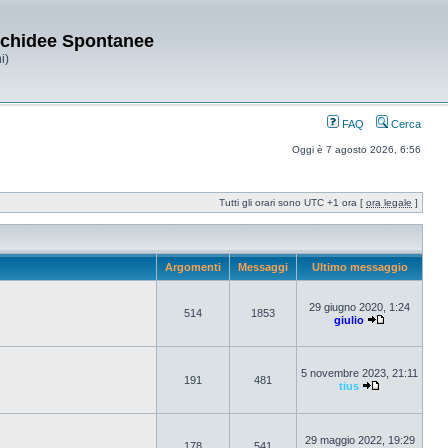
Orchidee Spontanee
i)
FAQ
Cerca
Oggi è 7 agosto 2026, 6:56
Tutti gli orari sono UTC +1 ora [
ora legale
]
Argomenti
Messaggi
Ultimo messaggio
29 giugno 2020, 1:24
514
1853
giulio
5 novembre 2023, 21:11
191
481
tius
29 maggio 2022, 19:29
178
541