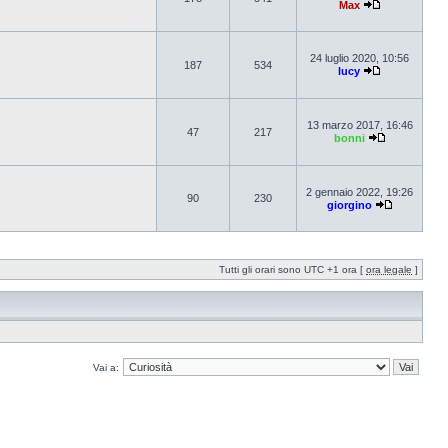
Max
24 luglio 2020, 10:56
187
534
lucy
13 marzo 2017, 16:46
47
217
bonni
2 gennaio 2022, 19:26
90
230
giorgino
Tutti gli orari sono UTC +1 ora [
ora legale
]
Vai a: