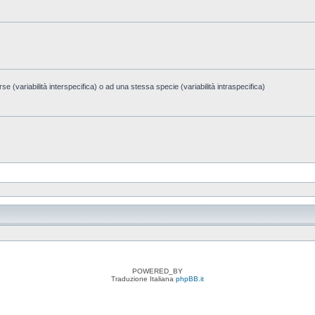
e (variabilità interspecifica) o ad una stessa specie (variabilità intraspecifica)
POWERED_BY
Traduzione Italiana
phpBB.it