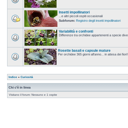
Insetti impollinatori
...e altri piccoli ospiti occasionali
Subforum:
Registro degli insetti impollinatori
Variabilità e confronti
Differenze tra orchidee appartenenti a specie divers
Rosette basali e capsule mature
Per orchidee 365 giorni all'anno... in attesa dei fiori!
Indice
»
Curiosità
Chi c’è in linea
Visitano il forum: Nessuno e 1 ospite