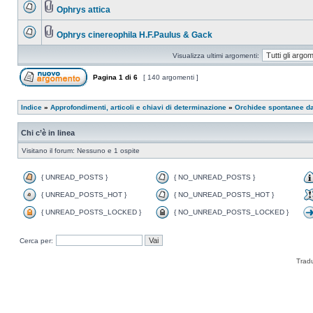
Ophrys attica
Ophrys cinereophila H.F.Paulus & Gack
Visualizza ultimi argomenti:
Pagina
1
di
6
[ 140 argomenti ]
Indice
»
Approfondimenti, articoli e chiavi di determinazione
»
Orchidee spontanee d
Chi c’è in linea
Visitano il forum: Nessuno e 1 ospite
{ UNREAD_POSTS }
{ NO_UNREAD_POSTS }
{ UNREAD_POSTS_HOT }
{ NO_UNREAD_POSTS_HOT }
{ UNREAD_POSTS_LOCKED }
{ NO_UNREAD_POSTS_LOCKED }
Cerca per:
Trad