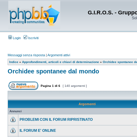
G.I.R.O.S. - Grupp
Sol
Login
Iscriviti
Messaggi senza risposta
|
Argomenti attivi
Indice
»
Approfondimenti, articoli e chiavi di determinazione
»
Orchidee spontanee d
Orchidee spontanee dal mondo
Pagina
1
di
6
[ 140 argomenti ]
Argomenti
Annunci
PROBLEMI CON IL FORUM RIPRISTINATO
IL FORUM E' ONLINE