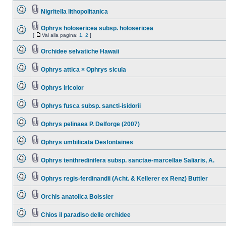
Nigritella lithopolitanica
Ophrys holosericea subsp. holosericea
[
Vai alla pagina:
1
,
2
]
Orchidee selvatiche Hawaii
Ophrys attica × Ophrys sicula
Ophrys iricolor
Ophrys fusca subsp. sancti-isidorii
Ophrys pelinaea P. Delforge (2007)
Ophrys umbilicata Desfontaines
Ophrys tenthredinifera subsp. sanctae-marcellae Saliaris, A.
Ophrys regis-ferdinandii (Acht. & Kellerer ex Renz) Buttler
Orchis anatolica Boissier
Chios il paradiso delle orchidee