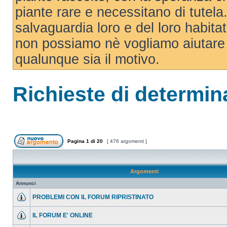
piante rare e necessitano di tutela. 
salvaguardia loro e del loro habit
non possiamo nè vogliamo aiutare 
qualunque sia il motivo.
Richieste di determin
Pagina
1
di
20
[ 476 argomenti ]
Argomenti
Annunci
PROBLEMI CON IL FORUM RIPRISTINATO
IL FORUM E' ONLINE