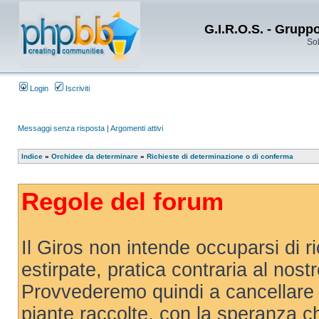
G.I.R.O.S. - Grupp
Sol
Login
Iscriviti
Messaggi senza risposta
|
Argomenti attivi
Indice
»
Orchidee da determinare
»
Richieste di determinazione o di conferma
Regole del forum
Il Giros non intende occuparsi di r
estirpate, pratica contraria al nost
Provvederemo quindi a cancellare 
piante raccolte, con la speranza 