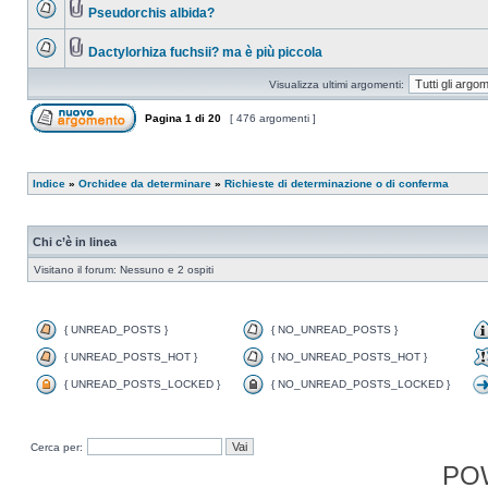
Pseudorchis albida?
Dactylorhiza fuchsii? ma è più piccola
Visualizza ultimi argomenti:
Pagina
1
di
20
[ 476 argomenti ]
Indice
»
Orchidee da determinare
»
Richieste di determinazione o di conferma
Chi c’è in linea
Visitano il forum: Nessuno e 2 ospiti
{ UNREAD_POSTS }
{ NO_UNREAD_POSTS }
{ UNREAD_POSTS_HOT }
{ NO_UNREAD_POSTS_HOT }
{ UNREAD_POSTS_LOCKED }
{ NO_UNREAD_POSTS_LOCKED }
Cerca per:
PO