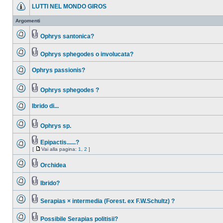
LUTTI NEL MONDO GIROS
Argomenti
Ophrys santonica?
Ophrys sphegodes o involucata?
Ophrys passionis?
Ophrys sphegodes ?
Ibrido di...
Ophrys sp.
Epipactis......?
[
Vai alla pagina:
1
,
2
]
Orchidea
Ibrido?
Serapias × intermedia (Forest. ex F.W.Schultz) ?
Possibile Serapias politisii?