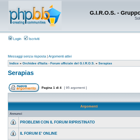
G.I.R.O.S. - Grupp
Sol
Login
Iscriviti
Messaggi senza risposta
|
Argomenti attivi
Indice
»
Orchidee d'Italia - Forum ufficiale del G.I.R.O.S.
»
Serapias
Serapias
Pagina
1
di
4
[ 95 argomenti ]
Argomenti
Annunci
PROBLEMI CON IL FORUM RIPRISTINATO
IL FORUM E' ONLINE