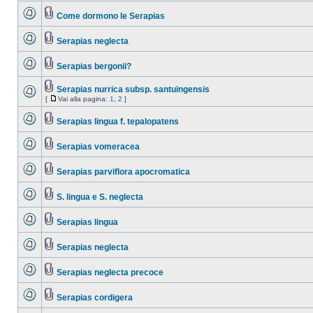
Come dormono le Serapias
Serapias neglecta
Serapias bergonii?
Serapias nurrica subsp. santuingensis
[
Vai alla pagina:
1
,
2
]
Serapias lingua f. tepalopatens
Serapias vomeracea
Serapias parviflora apocromatica
S. lingua e S. neglecta
Serapias lingua
Serapias neglecta
Serapias neglecta precoce
Serapias cordigera