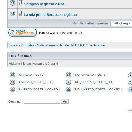
Serapias neglecta e Not.
La mia prima Serapias neglecta
Visualizza ultimi argomenti:
Pagina
1
di
4
[ 95 argomenti ]
Indice
»
Orchidee d'Italia - Forum ufficiale del G.I.R.O.S.
»
Serapias
Chi c’è in linea
Visitano il forum: Nessuno e 3 ospiti
{ UNREAD_POSTS }
{ NO_UNREAD_POSTS }
{ UNREAD_POSTS_HOT }
{ NO_UNREAD_POSTS_HOT }
{ UNREAD_POSTS_LOCKED }
{ NO_UNREAD_POSTS_LOCKED }
Cerca per:
Trad