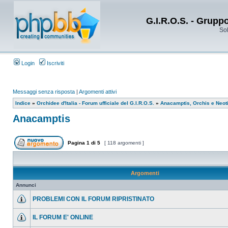
G.I.R.O.S. - Grupp
Sol
Login
Iscriviti
Messaggi senza risposta
|
Argomenti attivi
Indice
»
Orchidee d'Italia - Forum ufficiale del G.I.R.O.S.
»
Anacamptis, Orchis e Neot
Anacamptis
Pagina
1
di
5
[ 118 argomenti ]
Argomenti
Annunci
PROBLEMI CON IL FORUM RIPRISTINATO
IL FORUM E' ONLINE