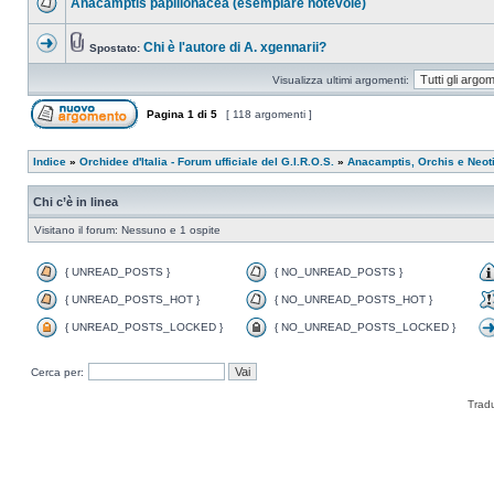
Anacamptis papilionacea (esemplare notevole)
Chi è l'autore di A. xgennarii?
Spostato:
Visualizza ultimi argomenti:
Pagina
1
di
5
[ 118 argomenti ]
Indice
»
Orchidee d'Italia - Forum ufficiale del G.I.R.O.S.
»
Anacamptis, Orchis e Neot
Chi c’è in linea
Visitano il forum: Nessuno e 1 ospite
{ UNREAD_POSTS }
{ NO_UNREAD_POSTS }
{ UNREAD_POSTS_HOT }
{ NO_UNREAD_POSTS_HOT }
{ UNREAD_POSTS_LOCKED }
{ NO_UNREAD_POSTS_LOCKED }
Cerca per:
Trad