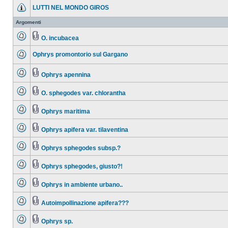
LUTTI NEL MONDO GIROS
Argomenti
O. incubacea
Ophrys promontorio sul Gargano
Ophrys apennina
O. sphegodes var. chlorantha
Ophrys maritima
Ophrys apifera var. tilaventina
Ophrys sphegodes subsp.?
Ophrys sphegodes, giusto?!
Ophrys in ambiente urbano..
Autoimpollinazione apifera???
Ophrys sp.