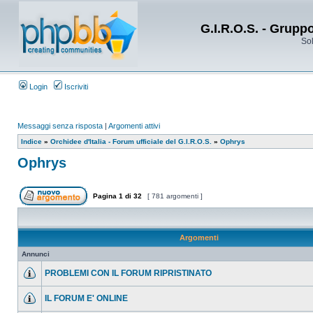
G.I.R.O.S. - Grupp
Sol
Login
Iscriviti
Messaggi senza risposta
|
Argomenti attivi
Indice
»
Orchidee d'Italia - Forum ufficiale del G.I.R.O.S.
»
Ophrys
Ophrys
Pagina
1
di
32
[ 781 argomenti ]
Argomenti
Annunci
PROBLEMI CON IL FORUM RIPRISTINATO
IL FORUM E' ONLINE