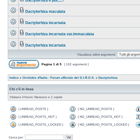
Dactylorhiza e poi.....?
Dactylorhiza maculata
Dactylorhiza incarnata
Dactylorhiza incarnata var.immaculata
Dactylorhiza incarnata
Visualizza ultimi argomenti:
Pagina
1
di
5
[ 102 argomenti ]
Indice
»
Orchidee d'Italia - Forum ufficiale del G.I.R.O.S.
»
Dactylorhiza
Chi c’è in linea
Visitano il forum: Nessuno e 1 ospite
{ UNREAD_POSTS }
{ NO_UNREAD_POSTS }
{ UNREAD_POSTS_HOT }
{ NO_UNREAD_POSTS_HOT }
{ UNREAD_POSTS_LOCKED }
{ NO_UNREAD_POSTS_LOCKED }
Cerca per: