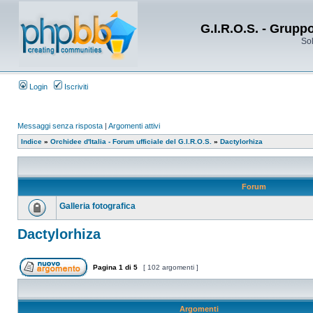
G.I.R.O.S. - Grupp
Sol
Login
Iscriviti
Messaggi senza risposta
|
Argomenti attivi
Indice
»
Orchidee d'Italia - Forum ufficiale del G.I.R.O.S.
»
Dactylorhiza
Forum
Galleria fotografica
Dactylorhiza
Pagina
1
di
5
[ 102 argomenti ]
Argomenti