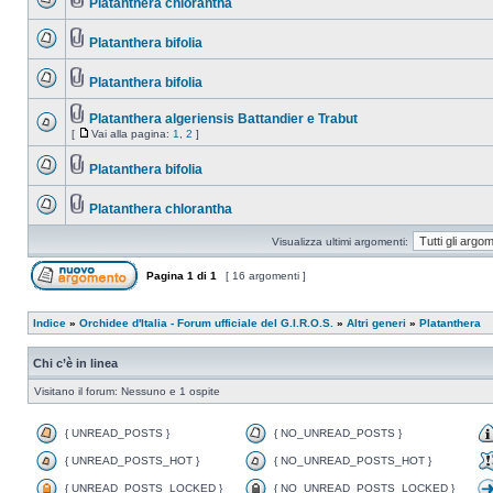
Platanthera chlorantha
Platanthera bifolia
Platanthera bifolia
Platanthera algeriensis Battandier e Trabut
[
Vai alla pagina:
1
,
2
]
Platanthera bifolia
Platanthera chlorantha
Visualizza ultimi argomenti:
Pagina
1
di
1
[ 16 argomenti ]
Indice
»
Orchidee d'Italia - Forum ufficiale del G.I.R.O.S.
»
Altri generi
»
Platanthera
Chi c’è in linea
Visitano il forum: Nessuno e 1 ospite
{ UNREAD_POSTS }
{ NO_UNREAD_POSTS }
{ UNREAD_POSTS_HOT }
{ NO_UNREAD_POSTS_HOT }
{ UNREAD_POSTS_LOCKED }
{ NO_UNREAD_POSTS_LOCKED }