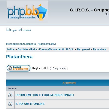
G.I.R.O.S. - Grupp
Sol
Login
Iscriviti
Messaggi senza risposta
|
Argomenti attivi
Indice
»
Orchidee d'Italia - Forum ufficiale del G.I.R.O.S.
»
Altri generi
»
Platanthera
Platanthera
Pagina
1
di
1
[ 16 argomenti ]
Argomenti
Annunci
PROBLEMI CON IL FORUM RIPRISTINATO
IL FORUM E' ONLINE