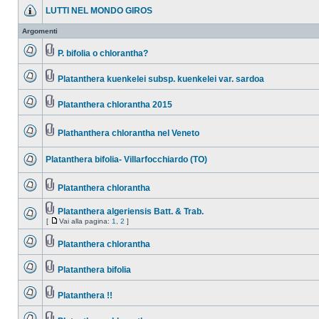
LUTTI NEL MONDO GIROS
Argomenti
P. bifolia o chlorantha?
Platanthera kuenkelei subsp. kuenkelei var. sardoa
Platanthera chlorantha 2015
Plathanthera chlorantha nel Veneto
Platanthera bifolia- Villarfocchiardo (TO)
Platanthera chlorantha
Platanthera algeriensis Batt. & Trab.
[
Vai alla pagina:
1
,
2
]
Platanthera chlorantha
Platanthera bifolia
Platanthera !!