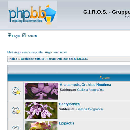
G.I.R.O.S. - Grupp
Sol
Login
Iscriviti
Messaggi senza risposta
|
Argomenti attivi
Indice
»
Orchidee d'Italia - Forum ufficiale del G.I.R.O.S.
Forum
Anacamptis, Orchis e Neotinea
Subforum:
Galleria fotografica
Dactylorhiza
Subforum:
Galleria fotografica
Epipactis