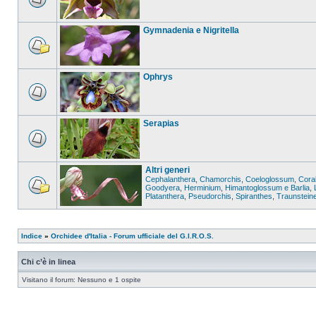
Gymnadenia e Nigritella
Ophrys
Serapias
Altri generi
Cephalanthera
,
Chamorchis
,
Coeloglossum
,
Coral
Goodyera
,
Herminium
,
Himantoglossum e Barlia
,
Platanthera
,
Pseudorchis
,
Spiranthes
,
Traunstein
Indice
»
Orchidee d'Italia - Forum ufficiale del G.I.R.O.S.
Chi c’è in linea
Visitano il forum: Nessuno e 1 ospite