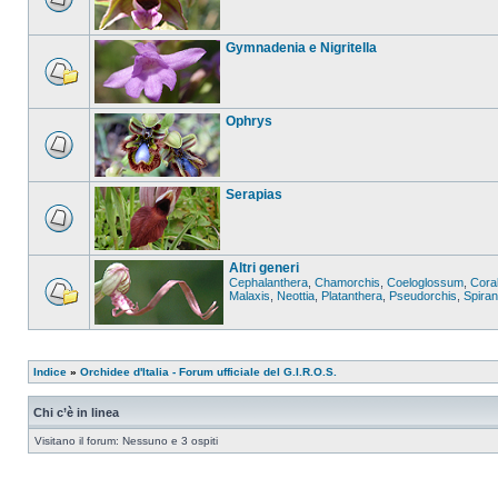
Gymnadenia e Nigritella
Ophrys
Serapias
Altri generi
Cephalanthera
,
Chamorchis
,
Coeloglossum
,
Coral
Malaxis
,
Neottia
,
Platanthera
,
Pseudorchis
,
Spira
Indice
»
Orchidee d'Italia - Forum ufficiale del G.I.R.O.S.
Chi c’è in linea
Visitano il forum: Nessuno e 3 ospiti