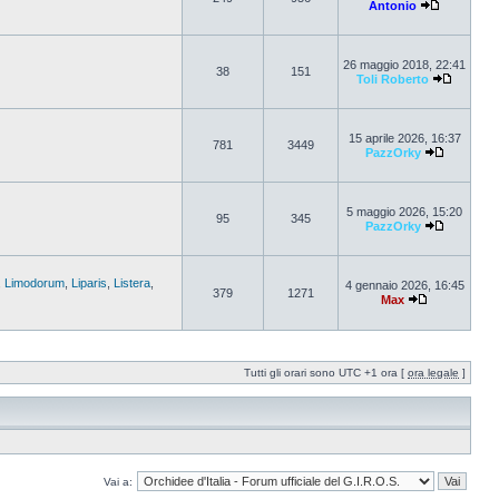
Antonio
26 maggio 2018, 22:41
38
151
Toli Roberto
15 aprile 2026, 16:37
781
3449
PazzOrky
5 maggio 2026, 15:20
95
345
PazzOrky
,
Limodorum
,
Liparis
,
Listera
,
4 gennaio 2026, 16:45
379
1271
Max
Tutti gli orari sono UTC +1 ora [
ora legale
]
Vai a: