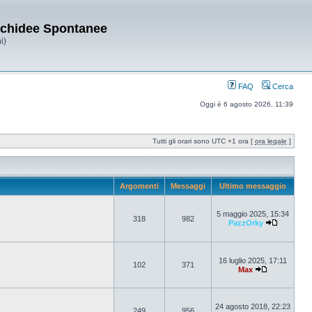
Orchidee Spontanee
i)
FAQ
Cerca
Oggi è 6 agosto 2026, 11:39
Tutti gli orari sono UTC +1 ora [
ora legale
]
Argomenti
Messaggi
Ultimo messaggio
5 maggio 2025, 15:34
318
982
PazzOrky
16 luglio 2025, 17:11
102
371
Max
24 agosto 2018, 22:23
249
956