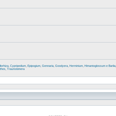
lorhiza
,
Cypripedium
,
Epipogium
,
Gennaria
,
Goodyera
,
Herminium
,
Himantoglossum e Barlia
nthes
,
Traunsteinera