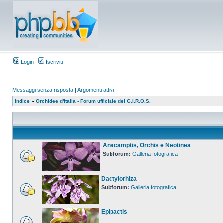
Login
Iscriviti
Messaggi senza risposta
|
Argomenti attivi
Indice
»
Orchidee d'Italia - Forum ufficiale del G.I.R.O.S.
Anacamptis, Orchis e Neotinea
Subforum:
Galleria fotografica
Dactylorhiza
Subforum:
Galleria fotografica
Epipactis