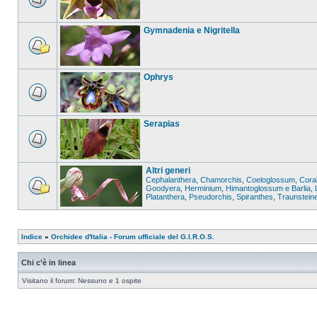
Gymnadenia e Nigritella
Ophrys
Serapias
Altri generi
Cephalanthera
,
Chamorchis
,
Coeloglossum
,
Coral
Goodyera
,
Herminium
,
Himantoglossum e Barlia
,
Platanthera
,
Pseudorchis
,
Spiranthes
,
Traunstein
Indice
»
Orchidee d'Italia - Forum ufficiale del G.I.R.O.S.
Chi c’è in linea
Visitano il forum: Nessuno e 1 ospite