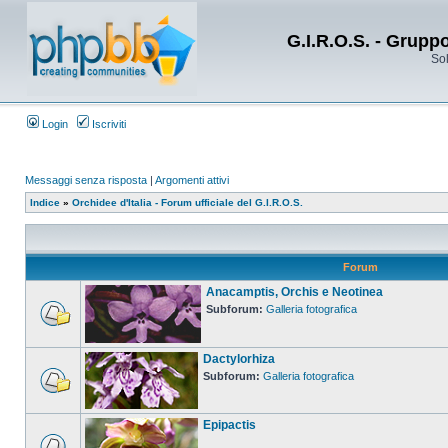
G.I.R.O.S. - Grupp
Sol
Login
Iscriviti
Messaggi senza risposta
|
Argomenti attivi
Indice
»
Orchidee d'Italia - Forum ufficiale del G.I.R.O.S.
Forum
Anacamptis, Orchis e Neotinea
Subforum:
Galleria fotografica
Dactylorhiza
Subforum:
Galleria fotografica
Epipactis