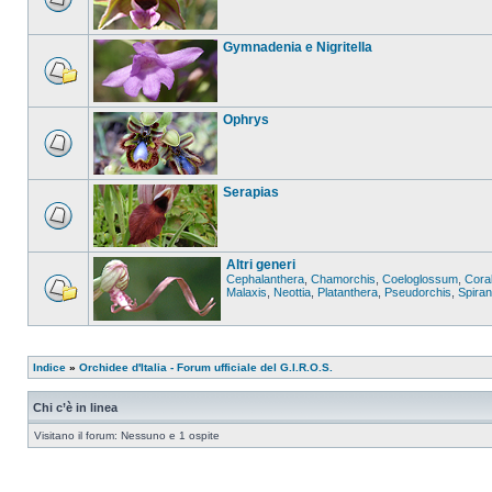
Gymnadenia e Nigritella
Ophrys
Serapias
Altri generi
Cephalanthera
,
Chamorchis
,
Coeloglossum
,
Coral
Malaxis
,
Neottia
,
Platanthera
,
Pseudorchis
,
Spira
Indice
»
Orchidee d'Italia - Forum ufficiale del G.I.R.O.S.
Chi c’è in linea
Visitano il forum: Nessuno e 1 ospite