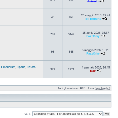
Antonio
26 maggio 2018, 22:41
38
151
Toli Roberto
15 aprile 2026, 16:37
781
3449
PazzOrky
5 maggio 2026, 15:20
95
345
PazzOrky
,
Limodorum
,
Liparis
,
Listera
,
4 gennaio 2026, 16:45
379
1271
Max
Tutti gli orari sono UTC +1 ora [
ora legale
]
Vai a: