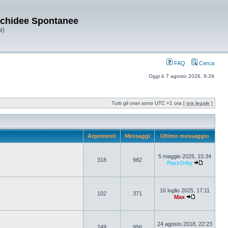
Orchidee Spontanee
i)
FAQ
Cerca
Oggi è 7 agosto 2026, 9:29
Tutti gli orari sono UTC +1 ora [
ora legale
]
Argomenti
Messaggi
Ultimo messaggio
5 maggio 2025, 15:34
318
982
PazzOrky
16 luglio 2025, 17:11
102
371
Max
24 agosto 2018, 22:23
249
956