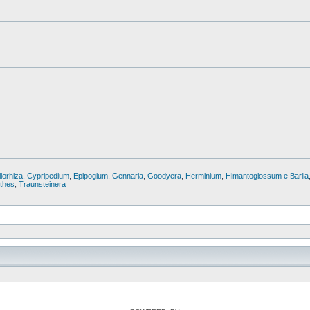
lorhiza
,
Cypripedium
,
Epipogium
,
Gennaria
,
Goodyera
,
Herminium
,
Himantoglossum e Barlia
nthes
,
Traunsteinera