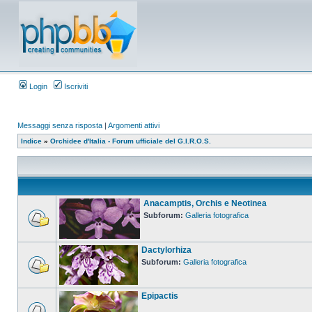
Login
Iscriviti
Messaggi senza risposta
|
Argomenti attivi
Indice
»
Orchidee d'Italia - Forum ufficiale del G.I.R.O.S.
Anacamptis, Orchis e Neotinea
Subforum:
Galleria fotografica
Dactylorhiza
Subforum:
Galleria fotografica
Epipactis