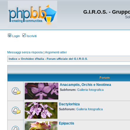
G.I.R.O.S. - Grupp
Sol
Login
Iscriviti
Messaggi senza risposta
|
Argomenti attivi
Indice
»
Orchidee d'Italia - Forum ufficiale del G.I.R.O.S.
Forum
Anacamptis, Orchis e Neotinea
Subforum:
Galleria fotografica
Dactylorhiza
Subforum:
Galleria fotografica
Epipactis