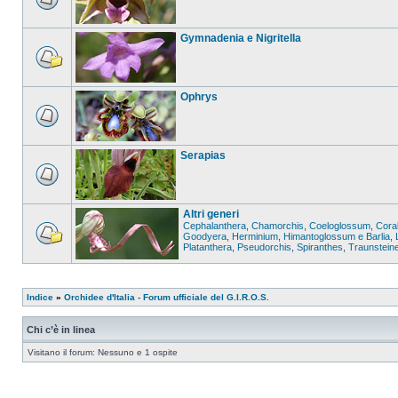
Gymnadenia e Nigritella
Ophrys
Serapias
Altri generi
Cephalanthera
,
Chamorchis
,
Coeloglossum
,
Coral
Goodyera
,
Herminium
,
Himantoglossum e Barlia
,
Platanthera
,
Pseudorchis
,
Spiranthes
,
Traunstein
Indice
»
Orchidee d'Italia - Forum ufficiale del G.I.R.O.S.
Chi c’è in linea
Visitano il forum: Nessuno e 1 ospite