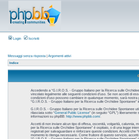
Login
Iscriviti
Messaggi senza risposta
|
Argomenti attivi
Indice
Accedendo a “G.I.R.O.S. - Gruppo Italiano per la Ricerca sulle Orchidee S
vincolato legalmente alle seguenti condizioni d’uso. Se non accetti di esse
condizioni d’uso possono cambiare in qualunque momento, sarà nostra prem
“G.I.R.O.S. - Gruppo Italiano per la Ricerca sulle Orchidee Spontanee” i
G.I.R.O.S. - Gruppo Italiano per la Ricerca sulle Orchidee Spontanee u
rilasciata sotto “
General Public License
” (in seguito “GPL”) liberamente 
informazioni su phpBB:
http://www.phpbb.com/
.
Accetti di non inviare alcun tipo di offesa, oscenità, volgarità, calunnia,
per la Ricerca sulle Orchidee Spontanee” è ospitato, o di una legge interna
registrati per salvaguardare e rinforzare queste condizioni. Accetti che “
momento lo ritenga necessario. Come fruitore di questo servizio, accett
“G.I.R.O.S. - Gruppo Italiano per la Ricerca sulle Orchidee Spontanee” 