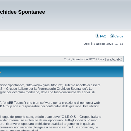
Orchidee Spontanee
i)
FAQ
Cerca
Oggi è 8 agosto 2026, 17:34
Tutti gli orari sono UTC +1 ora [
ora legale
]
o
idee Spontanee”, “http://www.giros.it/forum”), l’utente accetta di essere
.O.S. - Gruppo Italiano per la Ricerca sulle Orchidee Spontanee”. Le
e per eventuali modifiche, dato che l’uso continuato dei servizi di
p”, “phpBB Teams”) che è un software per la creazione di comunità web
BB Group non è responsabile dei contenuti e della gestione. Per ulteriori
i legge del proprio stato, o dello stato dove “G.I.R.O.S. - Gruppo Italiano
der Internet se è ritenuto da noi opportuno. Tutti gli indirizzi IP sono
vere, riscrivere, spostare o chiudere qualsiasi argomento in qualsiasi
nformazioni non saranno divulgate a nessuno senza il tuo consenso, nè
ettere queste informazioni.