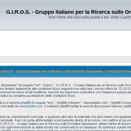
G.I.R.O.S. - Gruppo Italiano per la Ricerca sulle 
Solo il fiore che lasci sulla pianta è tuo. (Aldo Capitin
G.I.R.O.S. - Gruppo Italiano per la Ricerca sulle Orchidee Spontanee - Condizioni d’us
pontanee” (in seguito “noi”, “nostro”, “G.I.R.O.S. - Gruppo Italiano per la Ricerca sulle Orch
re limitato legalmente alle condizioni d’uso seguenti non utilizzare i servizi offerti da “G.I.R
ura avvisarti di tali modifiche, benché sia opportuno controllare con frequenza queste pagin
mplica la completa accettazione delle condizioni d’uso.
tilizza il sistema phpBB (in seguito “loro”, “phpBB software”, “www.phpbb.com”, “phpBB Grou
scaricabile da
www.phpbb.com
. Il software phpBB facilita le aree di discussione internet, php
 minaccia, orientamento sessuale, o qualsiasi altro tipo di materiale che può violare una qualsias
zionale. Fare ciò porta all’immediato e permanente divieto di accesso, con notifica al tuo provi
G.I.R.O.S. - Gruppo Italiano per la Ricerca sulle Orchidee Spontanee” abbia il diritto di rimuo
i che ogni informazione tu abbia inviato sia conservata in un database. Al contempo queste i
o phpBB sono da ritenersi responsabili per qualsiasi violazione al sistema che possa comprom