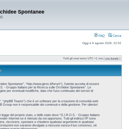
Orchidee Spontanee
i)
FAQ
Cerca
Oggi è 6 agosto 2026, 22:52
Tutti gli orari sono UTC +1 ora [
ora legale
]
o
idee Spontanee”, “http://www.giros.it/forum”), l’utente accetta di essere
.O.S. - Gruppo Italiano per la Ricerca sulle Orchidee Spontanee”. Le
e per eventuali modifiche, dato che l’uso continuato dei servizi di
p”, “phpBB Teams”) che è un software per la creazione di comunità web
BB Group non è responsabile dei contenuti e della gestione. Per ulteriori
i legge del proprio stato, o dello stato dove “G.I.R.O.S. - Gruppo Italiano
der Internet se è ritenuto da noi opportuno. Tutti gli indirizzi IP sono
vere, riscrivere, spostare o chiudere qualsiasi argomento in qualsiasi
nformazioni non saranno divulgate a nessuno senza il tuo consenso, nè
ettere queste informazioni.