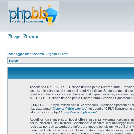
Login
Iscriviti
Messaggi senza risposta
|
Argomenti attivi
Indice
Accedendo a “G.I.R.O.S. - Gruppo Italiano per la Ricerca sulle Orchidee S
vincolato legalmente alle seguenti condizioni d’uso. Se non accetti di esse
condizioni d’uso possono cambiare in qualunque momento, sarà nostra prem
“G.I.R.O.S. - Gruppo Italiano per la Ricerca sulle Orchidee Spontanee” i
G.I.R.O.S. - Gruppo Italiano per la Ricerca sulle Orchidee Spontanee u
rilasciata sotto “
General Public License
” (in seguito “GPL”) liberamente 
informazioni su phpBB:
http://www.phpbb.com/
.
Accetti di non inviare alcun tipo di offesa, oscenità, volgarità, calunnia,
per la Ricerca sulle Orchidee Spontanee” è ospitato, o di una legge interna
registrati per salvaguardare e rinforzare queste condizioni. Accetti che “
momento lo ritenga necessario. Come fruitore di questo servizio, accett
“G.I.R.O.S. - Gruppo Italiano per la Ricerca sulle Orchidee Spontanee” 