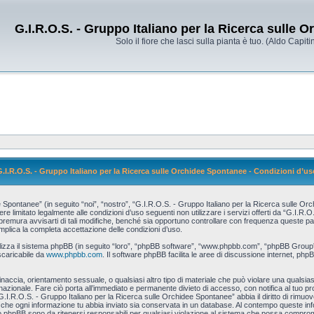
G.I.R.O.S. - Gruppo Italiano per la Ricerca sulle 
Solo il fiore che lasci sulla pianta è tuo. (Aldo Capitin
G.I.R.O.S. - Gruppo Italiano per la Ricerca sulle Orchidee Spontanee - Condizioni d’us
pontanee” (in seguito “noi”, “nostro”, “G.I.R.O.S. - Gruppo Italiano per la Ricerca sulle Orch
re limitato legalmente alle condizioni d’uso seguenti non utilizzare i servizi offerti da “G.I.R
ura avvisarti di tali modifiche, benché sia opportuno controllare con frequenza queste pagin
mplica la completa accettazione delle condizioni d’uso.
tilizza il sistema phpBB (in seguito “loro”, “phpBB software”, “www.phpbb.com”, “phpBB Grou
scaricabile da
www.phpbb.com
. Il software phpBB facilita le aree di discussione internet, php
 minaccia, orientamento sessuale, o qualsiasi altro tipo di materiale che può violare una qualsias
zionale. Fare ciò porta all’immediato e permanente divieto di accesso, con notifica al tuo provi
G.I.R.O.S. - Gruppo Italiano per la Ricerca sulle Orchidee Spontanee” abbia il diritto di rimuo
i che ogni informazione tu abbia inviato sia conservata in un database. Al contempo queste i
o phpBB sono da ritenersi responsabili per qualsiasi violazione al sistema che possa comprom