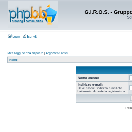
G.I.R.O.S. - Grupp
Sol
Login
Iscriviti
Messaggi senza risposta
|
Argomenti attivi
Indice
Nome utente:
Indirizzo e-mail:
Deve essere l’indirizzo e-mail che
hai inserito durante la registrazione.
Trad