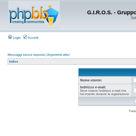
G.I.R.O.S. - Grupp
Sol
Login
Iscriviti
Messaggi senza risposta
|
Argomenti attivi
Indice
Nome utente:
Indirizzo e-mail:
Deve essere l’indirizzo e-mail che
hai inserito durante la registrazione.
Trad