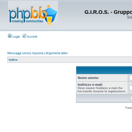
G.I.R.O.S. - Grupp
Sol
Login
Iscriviti
Messaggi senza risposta
|
Argomenti attivi
Indice
Nome utente:
Indirizzo e-mail:
Deve essere l’indirizzo e-mail che
hai inserito durante la registrazione.
Trad