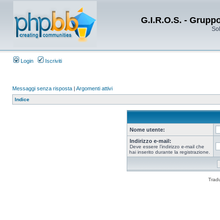
G.I.R.O.S. - Grupp
Sol
Login
Iscriviti
Messaggi senza risposta
|
Argomenti attivi
Indice
Nome utente:
Indirizzo e-mail:
Deve essere l’indirizzo e-mail che
hai inserito durante la registrazione.
Trad