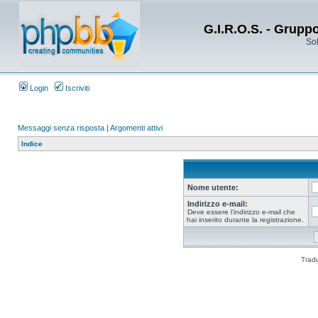
G.I.R.O.S. - Grupp
Sol
Login
Iscriviti
Messaggi senza risposta
|
Argomenti attivi
Indice
Nome utente:
Indirizzo e-mail:
Deve essere l’indirizzo e-mail che
hai inserito durante la registrazione.
Trad