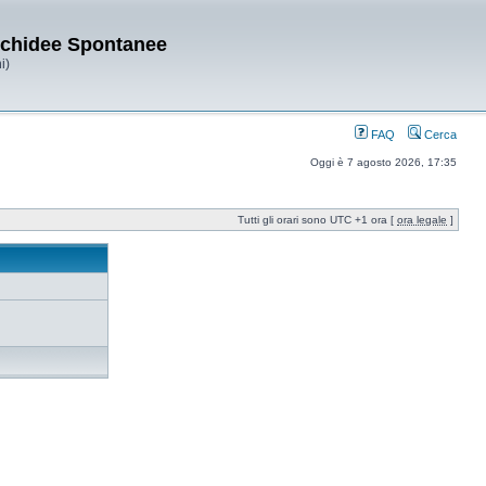
Orchidee Spontanee
i)
FAQ
Cerca
Oggi è 7 agosto 2026, 17:35
Tutti gli orari sono UTC +1 ora [
ora legale
]