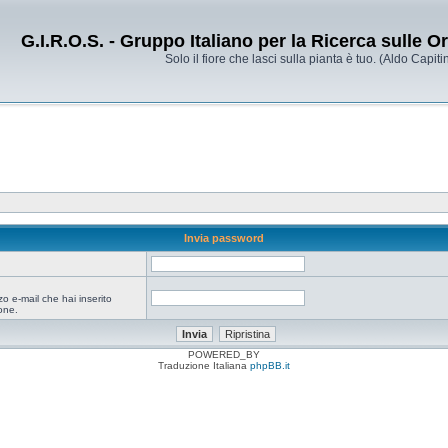
G.I.R.O.S. - Gruppo Italiano per la Ricerca sulle 
Solo il fiore che lasci sulla pianta è tuo. (Aldo Capitin
Invia password
zo e-mail che hai inserito
one.
POWERED_BY
Traduzione Italiana
phpBB.it