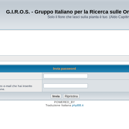
G.I.R.O.S. - Gruppo Italiano per la Ricerca sulle 
Solo il fiore che lasci sulla pianta è tuo. (Aldo Capitin
Invia password
zo e-mail che hai inserito
one.
POWERED_BY
Traduzione Italiana
phpBB.it