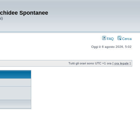
Orchidee Spontanee
i)
FAQ
Cerca
Oggi è 6 agosto 2026, 5:02
Tutti gli orari sono UTC +1 ora [
ora legale
]