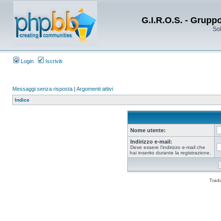
G.I.R.O.S. - Grupp
Sol
Login
Iscriviti
Messaggi senza risposta
|
Argomenti attivi
Indice
Nome utente:
Indirizzo e-mail:
Deve essere l’indirizzo e-mail che
hai inserito durante la registrazione.
Trad