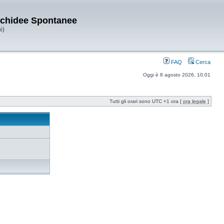
Orchidee Spontanee
i)
FAQ
Cerca
Oggi è 8 agosto 2026, 10:01
Tutti gli orari sono UTC +1 ora [
ora legale
]