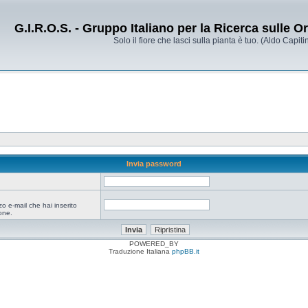
G.I.R.O.S. - Gruppo Italiano per la Ricerca sulle 
Solo il fiore che lasci sulla pianta è tuo. (Aldo Capitin
Invia password
zo e-mail che hai inserito
one.
POWERED_BY
Traduzione Italiana
phpBB.it