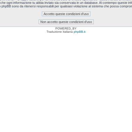
i che ogni informazione tu abbia inviato sia conservata in un database. Al contempo queste i
o phpBB sono da ritenersi responsabili per qualsiasi violazione al sistema che possa comprom
POWERED_BY
Traduzione Italiana
phpBB.it