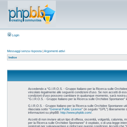
Login
Messaggi senza risposta
|
Argomenti attivi
Indice
Accedendo a “G.I.R.O.S. - Gruppo Italiano per la Ricerca sulle Orchidee S
vincolato legalmente alle seguenti condizioni d’uso. Se non accetti di esse
condizioni d’uso possono cambiare in qualunque momento, sarà nostra prem
“G.I.R.O.S. - Gruppo Italiano per la Ricerca sulle Orchidee Spontanee” i
G.I.R.O.S. - Gruppo Italiano per la Ricerca sulle Orchidee Spontanee u
rilasciata sotto “
General Public License
” (in seguito “GPL”) liberamente 
informazioni su phpBB:
http://www.phpbb.com/
.
Accetti di non inviare alcun tipo di offesa, oscenità, volgarità, calunnia,
per la Ricerca sulle Orchidee Spontanee” è ospitato, o di una legge interna
registrati per salvaguardare e rinforzare queste condizioni. Accetti che “