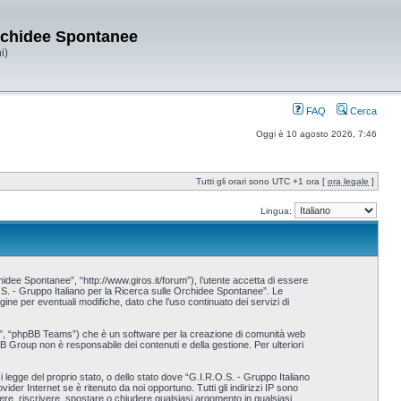
Orchidee Spontanee
i)
FAQ
Cerca
Oggi è 10 agosto 2026, 7:46
Tutti gli orari sono UTC +1 ora [
ora legale
]
Lingua:
idee Spontanee”, “http://www.giros.it/forum”), l’utente accetta di essere
.O.S. - Gruppo Italiano per la Ricerca sulle Orchidee Spontanee”. Le
e per eventuali modifiche, dato che l’uso continuato dei servizi di
p”, “phpBB Teams”) che è un software per la creazione di comunità web
BB Group non è responsabile dei contenuti e della gestione. Per ulteriori
i legge del proprio stato, o dello stato dove “G.I.R.O.S. - Gruppo Italiano
der Internet se è ritenuto da noi opportuno. Tutti gli indirizzi IP sono
vere, riscrivere, spostare o chiudere qualsiasi argomento in qualsiasi