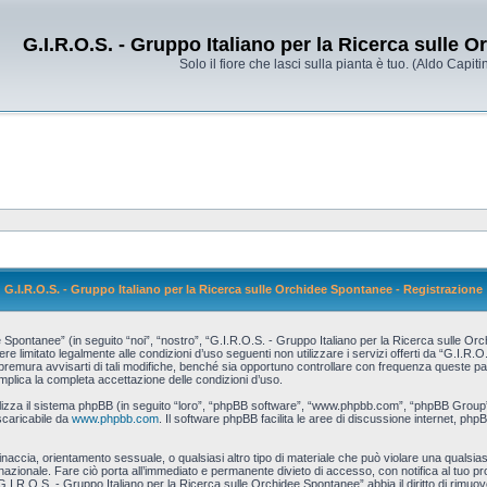
G.I.R.O.S. - Gruppo Italiano per la Ricerca sulle 
Solo il fiore che lasci sulla pianta è tuo. (Aldo Capitin
G.I.R.O.S. - Gruppo Italiano per la Ricerca sulle Orchidee Spontanee - Registrazione
pontanee” (in seguito “noi”, “nostro”, “G.I.R.O.S. - Gruppo Italiano per la Ricerca sulle Orch
re limitato legalmente alle condizioni d’uso seguenti non utilizzare i servizi offerti da “G.I.R
ura avvisarti di tali modifiche, benché sia opportuno controllare con frequenza queste pagin
mplica la completa accettazione delle condizioni d’uso.
tilizza il sistema phpBB (in seguito “loro”, “phpBB software”, “www.phpbb.com”, “phpBB Grou
scaricabile da
www.phpbb.com
. Il software phpBB facilita le aree di discussione internet, php
 minaccia, orientamento sessuale, o qualsiasi altro tipo di materiale che può violare una qualsias
zionale. Fare ciò porta all’immediato e permanente divieto di accesso, con notifica al tuo provi
G.I.R.O.S. - Gruppo Italiano per la Ricerca sulle Orchidee Spontanee” abbia il diritto di rimuo