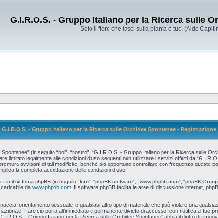
G.I.R.O.S. - Gruppo Italiano per la Ricerca sulle 
Solo il fiore che lasci sulla pianta è tuo. (Aldo Capitin
G.I.R.O.S. - Gruppo Italiano per la Ricerca sulle Orchidee Spontanee - Registrazione
pontanee” (in seguito “noi”, “nostro”, “G.I.R.O.S. - Gruppo Italiano per la Ricerca sulle Orch
re limitato legalmente alle condizioni d’uso seguenti non utilizzare i servizi offerti da “G.I.R
ura avvisarti di tali modifiche, benché sia opportuno controllare con frequenza queste pagin
mplica la completa accettazione delle condizioni d’uso.
tilizza il sistema phpBB (in seguito “loro”, “phpBB software”, “www.phpbb.com”, “phpBB Grou
scaricabile da
www.phpbb.com
. Il software phpBB facilita le aree di discussione internet, php
 minaccia, orientamento sessuale, o qualsiasi altro tipo di materiale che può violare una qualsias
zionale. Fare ciò porta all’immediato e permanente divieto di accesso, con notifica al tuo provi
G.I.R.O.S. - Gruppo Italiano per la Ricerca sulle Orchidee Spontanee” abbia il diritto di rimuo