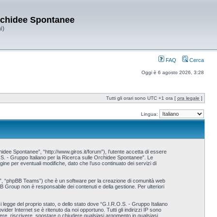
Orchidee Spontanee
i)
FAQ
Cerca
Oggi è 6 agosto 2026, 3:28
Tutti gli orari sono UTC +1 ora [
ora legale
]
Lingua:
idee Spontanee”, “http://www.giros.it/forum”), l’utente accetta di essere
.O.S. - Gruppo Italiano per la Ricerca sulle Orchidee Spontanee”. Le
e per eventuali modifiche, dato che l’uso continuato dei servizi di
p”, “phpBB Teams”) che è un software per la creazione di comunità web
BB Group non è responsabile dei contenuti e della gestione. Per ulteriori
i legge del proprio stato, o dello stato dove “G.I.R.O.S. - Gruppo Italiano
der Internet se è ritenuto da noi opportuno. Tutti gli indirizzi IP sono
vere, riscrivere, spostare o chiudere qualsiasi argomento in qualsiasi