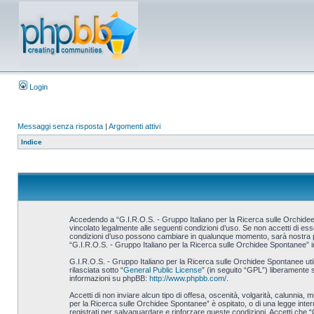
Login
Messaggi senza risposta
|
Argomenti attivi
Indice
Accedendo a “G.I.R.O.S. - Gruppo Italiano per la Ricerca sulle Orchidee S
vincolato legalmente alle seguenti condizioni d’uso. Se non accetti di esse
condizioni d’uso possono cambiare in qualunque momento, sarà nostra prem
“G.I.R.O.S. - Gruppo Italiano per la Ricerca sulle Orchidee Spontanee” i
G.I.R.O.S. - Gruppo Italiano per la Ricerca sulle Orchidee Spontanee u
rilasciata sotto “
General Public License
” (in seguito “GPL”) liberamente 
informazioni su phpBB:
http://www.phpbb.com/
.
Accetti di non inviare alcun tipo di offesa, oscenità, volgarità, calunnia,
per la Ricerca sulle Orchidee Spontanee” è ospitato, o di una legge interna
registrati per salvaguardare e rinforzare queste condizioni. Accetti che “