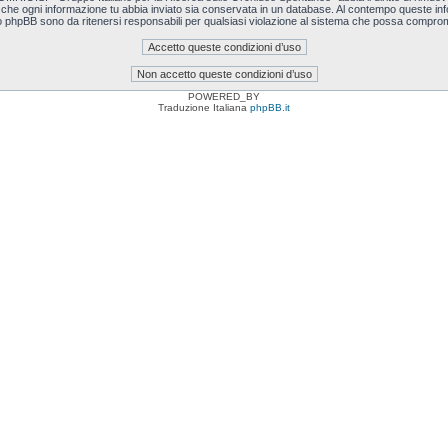
i che ogni informazione tu abbia inviato sia conservata in un database. Al contempo queste i
o phpBB sono da ritenersi responsabili per qualsiasi violazione al sistema che possa comprom
POWERED_BY
Traduzione Italiana
phpBB.it