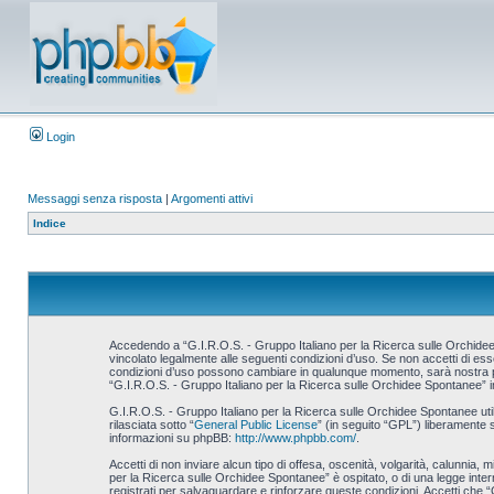
Login
Messaggi senza risposta
|
Argomenti attivi
Indice
Accedendo a “G.I.R.O.S. - Gruppo Italiano per la Ricerca sulle Orchidee S
vincolato legalmente alle seguenti condizioni d’uso. Se non accetti di esse
condizioni d’uso possono cambiare in qualunque momento, sarà nostra prem
“G.I.R.O.S. - Gruppo Italiano per la Ricerca sulle Orchidee Spontanee” i
G.I.R.O.S. - Gruppo Italiano per la Ricerca sulle Orchidee Spontanee u
rilasciata sotto “
General Public License
” (in seguito “GPL”) liberamente 
informazioni su phpBB:
http://www.phpbb.com/
.
Accetti di non inviare alcun tipo di offesa, oscenità, volgarità, calunnia,
per la Ricerca sulle Orchidee Spontanee” è ospitato, o di una legge interna
registrati per salvaguardare e rinforzare queste condizioni. Accetti che “