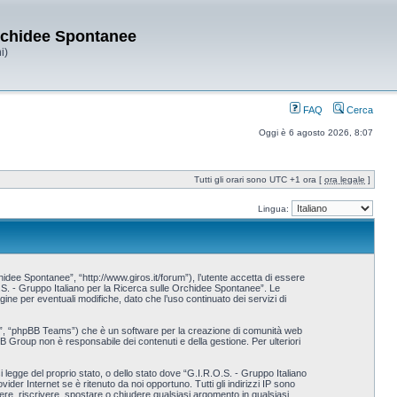
Orchidee Spontanee
i)
FAQ
Cerca
Oggi è 6 agosto 2026, 8:07
Tutti gli orari sono UTC +1 ora [
ora legale
]
Lingua:
idee Spontanee”, “http://www.giros.it/forum”), l’utente accetta di essere
.O.S. - Gruppo Italiano per la Ricerca sulle Orchidee Spontanee”. Le
e per eventuali modifiche, dato che l’uso continuato dei servizi di
p”, “phpBB Teams”) che è un software per la creazione di comunità web
BB Group non è responsabile dei contenuti e della gestione. Per ulteriori
i legge del proprio stato, o dello stato dove “G.I.R.O.S. - Gruppo Italiano
der Internet se è ritenuto da noi opportuno. Tutti gli indirizzi IP sono
vere, riscrivere, spostare o chiudere qualsiasi argomento in qualsiasi