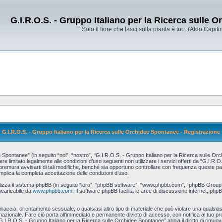
G.I.R.O.S. - Gruppo Italiano per la Ricerca sulle 
Solo il fiore che lasci sulla pianta è tuo. (Aldo Capitin
G.I.R.O.S. - Gruppo Italiano per la Ricerca sulle Orchidee Spontanee - Registrazione
pontanee” (in seguito “noi”, “nostro”, “G.I.R.O.S. - Gruppo Italiano per la Ricerca sulle Orch
re limitato legalmente alle condizioni d’uso seguenti non utilizzare i servizi offerti da “G.I.R
ura avvisarti di tali modifiche, benché sia opportuno controllare con frequenza queste pagin
mplica la completa accettazione delle condizioni d’uso.
tilizza il sistema phpBB (in seguito “loro”, “phpBB software”, “www.phpbb.com”, “phpBB Grou
scaricabile da
www.phpbb.com
. Il software phpBB facilita le aree di discussione internet, php
 minaccia, orientamento sessuale, o qualsiasi altro tipo di materiale che può violare una qualsias
zionale. Fare ciò porta all’immediato e permanente divieto di accesso, con notifica al tuo provi
G.I.R.O.S. - Gruppo Italiano per la Ricerca sulle Orchidee Spontanee” abbia il diritto di rimuo