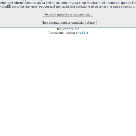
i che ogni informazione tu abbia inviato sia conservata in un database. Al contempo queste i
o phpBB sono da ritenersi responsabili per qualsiasi violazione al sistema che possa comprom
POWERED_BY
Traduzione Italiana
phpBB.it