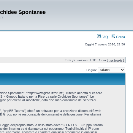
Orchidee Spontanee
i)
FAQ
Cerca
Oggi è 7 agosto 2026, 22:56
Tutti gli orari sono UTC +1 ora [
ora legale
]
Lingua:
idee Spontanee”, “http://www.giros.it/forum”), l’utente accetta di essere
.O.S. - Gruppo Italiano per la Ricerca sulle Orchidee Spontanee”. Le
e per eventuali modifiche, dato che l’uso continuato dei servizi di
p”, “phpBB Teams”) che è un software per la creazione di comunità web
BB Group non è responsabile dei contenuti e della gestione. Per ulteriori
i legge del proprio stato, o dello stato dove “G.I.R.O.S. - Gruppo Italiano
der Internet se è ritenuto da noi opportuno. Tutti gli indirizzi IP sono
vere, riscrivere, spostare o chiudere qualsiasi argomento in qualsiasi