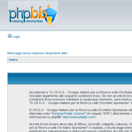
Login
Messaggi senza risposta
|
Argomenti attivi
Indice
Accedendo a “G.I.R.O.S. - Gruppo Italiano per la Ricerca sulle Orchidee S
vincolato legalmente alle seguenti condizioni d’uso. Se non accetti di esse
condizioni d’uso possono cambiare in qualunque momento, sarà nostra prem
“G.I.R.O.S. - Gruppo Italiano per la Ricerca sulle Orchidee Spontanee” i
G.I.R.O.S. - Gruppo Italiano per la Ricerca sulle Orchidee Spontanee u
rilasciata sotto “
General Public License
” (in seguito “GPL”) liberamente 
informazioni su phpBB:
http://www.phpbb.com/
.
Accetti di non inviare alcun tipo di offesa, oscenità, volgarità, calunnia,
per la Ricerca sulle Orchidee Spontanee” è ospitato, o di una legge interna
registrati per salvaguardare e rinforzare queste condizioni. Accetti che “