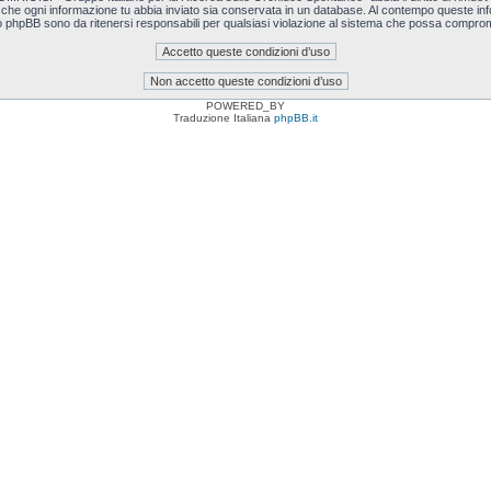
i che ogni informazione tu abbia inviato sia conservata in un database. Al contempo queste i
o phpBB sono da ritenersi responsabili per qualsiasi violazione al sistema che possa comprom
POWERED_BY
Traduzione Italiana
phpBB.it