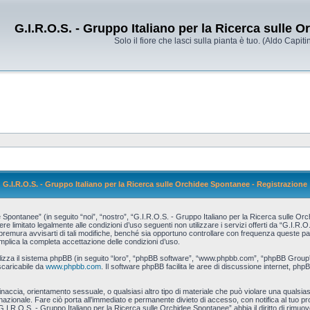
G.I.R.O.S. - Gruppo Italiano per la Ricerca sulle 
Solo il fiore che lasci sulla pianta è tuo. (Aldo Capitin
G.I.R.O.S. - Gruppo Italiano per la Ricerca sulle Orchidee Spontanee - Registrazione
pontanee” (in seguito “noi”, “nostro”, “G.I.R.O.S. - Gruppo Italiano per la Ricerca sulle Orch
re limitato legalmente alle condizioni d’uso seguenti non utilizzare i servizi offerti da “G.I.R
ura avvisarti di tali modifiche, benché sia opportuno controllare con frequenza queste pagin
mplica la completa accettazione delle condizioni d’uso.
tilizza il sistema phpBB (in seguito “loro”, “phpBB software”, “www.phpbb.com”, “phpBB Grou
scaricabile da
www.phpbb.com
. Il software phpBB facilita le aree di discussione internet, php
 minaccia, orientamento sessuale, o qualsiasi altro tipo di materiale che può violare una qualsias
zionale. Fare ciò porta all’immediato e permanente divieto di accesso, con notifica al tuo provi
G.I.R.O.S. - Gruppo Italiano per la Ricerca sulle Orchidee Spontanee” abbia il diritto di rimuo