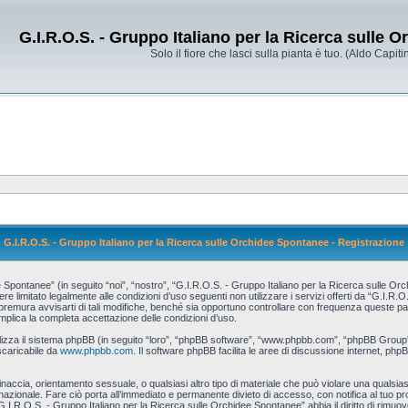
G.I.R.O.S. - Gruppo Italiano per la Ricerca sulle 
Solo il fiore che lasci sulla pianta è tuo. (Aldo Capitin
G.I.R.O.S. - Gruppo Italiano per la Ricerca sulle Orchidee Spontanee - Registrazione
pontanee” (in seguito “noi”, “nostro”, “G.I.R.O.S. - Gruppo Italiano per la Ricerca sulle Orch
re limitato legalmente alle condizioni d’uso seguenti non utilizzare i servizi offerti da “G.I.R
ura avvisarti di tali modifiche, benché sia opportuno controllare con frequenza queste pagin
mplica la completa accettazione delle condizioni d’uso.
tilizza il sistema phpBB (in seguito “loro”, “phpBB software”, “www.phpbb.com”, “phpBB Grou
scaricabile da
www.phpbb.com
. Il software phpBB facilita le aree di discussione internet, php
 minaccia, orientamento sessuale, o qualsiasi altro tipo di materiale che può violare una qualsias
zionale. Fare ciò porta all’immediato e permanente divieto di accesso, con notifica al tuo provi
G.I.R.O.S. - Gruppo Italiano per la Ricerca sulle Orchidee Spontanee” abbia il diritto di rimuo