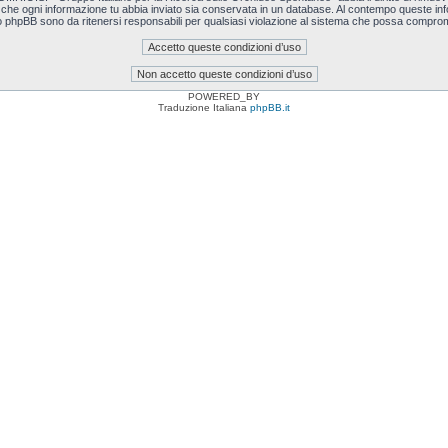
i che ogni informazione tu abbia inviato sia conservata in un database. Al contempo queste i
o phpBB sono da ritenersi responsabili per qualsiasi violazione al sistema che possa comprom
POWERED_BY
Traduzione Italiana
phpBB.it