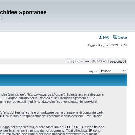
Orchidee Spontanee
i)
FAQ
Cerca
Oggi è 9 agosto 2026, 9:24
Tutti gli orari sono UTC +1 ora [
ora legale
]
Lingua:
idee Spontanee”, “http://www.giros.it/forum”), l’utente accetta di essere
.O.S. - Gruppo Italiano per la Ricerca sulle Orchidee Spontanee”. Le
e per eventuali modifiche, dato che l’uso continuato dei servizi di
p”, “phpBB Teams”) che è un software per la creazione di comunità web
BB Group non è responsabile dei contenuti e della gestione. Per ulteriori
i legge del proprio stato, o dello stato dove “G.I.R.O.S. - Gruppo Italiano
der Internet se è ritenuto da noi opportuno. Tutti gli indirizzi IP sono
vere, riscrivere, spostare o chiudere qualsiasi argomento in qualsiasi