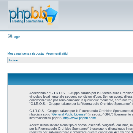
Login
Messaggi senza risposta
|
Argomenti attivi
Indice
Accedendo a “G.I.R.O.S. - Gruppo Italiano per la Ricerca sulle Orchidee S
vincolato legalmente alle seguenti condizioni d’uso. Se non accetti di esse
condizioni d’uso possono cambiare in qualunque momento, sarà nostra prem
“G.I.R.O.S. - Gruppo Italiano per la Ricerca sulle Orchidee Spontanee” i
G.I.R.O.S. - Gruppo Italiano per la Ricerca sulle Orchidee Spontanee u
rilasciata sotto “
General Public License
” (in seguito “GPL”) liberamente 
informazioni su phpBB:
http://www.phpbb.com/
.
Accetti di non inviare alcun tipo di offesa, oscenità, volgarità, calunnia,
per la Ricerca sulle Orchidee Spontanee” è ospitato, o di una legge interna
registrati per salvaguardare e rinforzare queste condizioni. Accetti che “