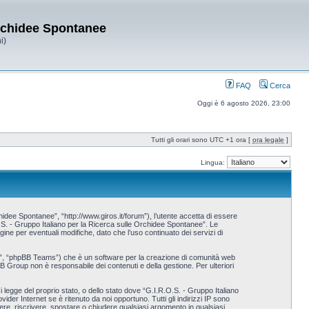
Orchidee Spontanee
i)
FAQ
Cerca
Oggi è 6 agosto 2026, 23:00
Tutti gli orari sono UTC +1 ora [
ora legale
]
Lingua:
idee Spontanee”, “http://www.giros.it/forum”), l’utente accetta di essere
.O.S. - Gruppo Italiano per la Ricerca sulle Orchidee Spontanee”. Le
e per eventuali modifiche, dato che l’uso continuato dei servizi di
p”, “phpBB Teams”) che è un software per la creazione di comunità web
BB Group non è responsabile dei contenuti e della gestione. Per ulteriori
i legge del proprio stato, o dello stato dove “G.I.R.O.S. - Gruppo Italiano
der Internet se è ritenuto da noi opportuno. Tutti gli indirizzi IP sono
vere, riscrivere, spostare o chiudere qualsiasi argomento in qualsiasi