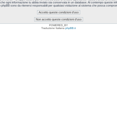
i che ogni informazione tu abbia inviato sia conservata in un database. Al contempo queste i
o phpBB sono da ritenersi responsabili per qualsiasi violazione al sistema che possa comprom
POWERED_BY
Traduzione Italiana
phpBB.it