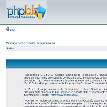
Login
Messaggi senza risposta
|
Argomenti attivi
Indice
Accedendo a “G.I.R.O.S. - Gruppo Italiano per la Ricerca sulle Orchidee S
vincolato legalmente alle seguenti condizioni d’uso. Se non accetti di esse
condizioni d’uso possono cambiare in qualunque momento, sarà nostra prem
“G.I.R.O.S. - Gruppo Italiano per la Ricerca sulle Orchidee Spontanee” i
G.I.R.O.S. - Gruppo Italiano per la Ricerca sulle Orchidee Spontanee u
rilasciata sotto “
General Public License
” (in seguito “GPL”) liberamente 
informazioni su phpBB:
http://www.phpbb.com/
.
Accetti di non inviare alcun tipo di offesa, oscenità, volgarità, calunnia,
per la Ricerca sulle Orchidee Spontanee” è ospitato, o di una legge interna
registrati per salvaguardare e rinforzare queste condizioni. Accetti che “