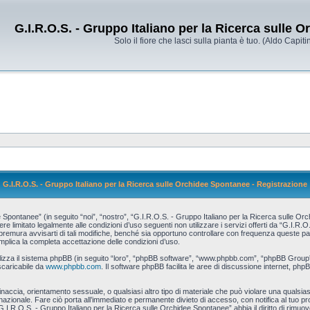
G.I.R.O.S. - Gruppo Italiano per la Ricerca sulle 
Solo il fiore che lasci sulla pianta è tuo. (Aldo Capitin
G.I.R.O.S. - Gruppo Italiano per la Ricerca sulle Orchidee Spontanee - Registrazione
pontanee” (in seguito “noi”, “nostro”, “G.I.R.O.S. - Gruppo Italiano per la Ricerca sulle Orch
re limitato legalmente alle condizioni d’uso seguenti non utilizzare i servizi offerti da “G.I.R
ura avvisarti di tali modifiche, benché sia opportuno controllare con frequenza queste pagin
mplica la completa accettazione delle condizioni d’uso.
tilizza il sistema phpBB (in seguito “loro”, “phpBB software”, “www.phpbb.com”, “phpBB Grou
scaricabile da
www.phpbb.com
. Il software phpBB facilita le aree di discussione internet, php
 minaccia, orientamento sessuale, o qualsiasi altro tipo di materiale che può violare una qualsias
zionale. Fare ciò porta all’immediato e permanente divieto di accesso, con notifica al tuo provi
G.I.R.O.S. - Gruppo Italiano per la Ricerca sulle Orchidee Spontanee” abbia il diritto di rimuo