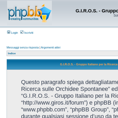
G.I.R.O.S. - Grupp
Sol
Login
Iscriviti
Messaggi senza risposta
|
Argomenti attivi
Indice
G.I.R.O.S. - Gruppo Italiano per la Ricerc
Questo paragrafo spiega dettagliatame
Ricerca sulle Orchidee Spontanee” ed eve
“G.I.R.O.S. - Gruppo Italiano per la R
“http://www.giros.it/forum”) e phpBB (i
“www.phpbb.com”, “phpBB Group”, “ph
durante qualsiasi sessione d’uso da te e