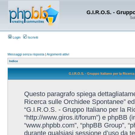
G.I.R.O.S. - Grupp
Sol
Login
Iscriviti
Messaggi senza risposta
|
Argomenti attivi
Indice
G.I.R.O.S. - Gruppo Italiano per la Ricerc
Questo paragrafo spiega dettagliatame
Ricerca sulle Orchidee Spontanee” ed eve
“G.I.R.O.S. - Gruppo Italiano per la R
“http://www.giros.it/forum”) e phpBB (i
“www.phpbb.com”, “phpBB Group”, “ph
durante qualsiasi sessione d’uso da te e