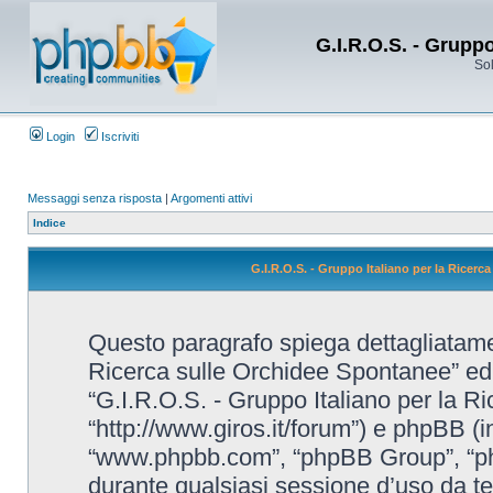
G.I.R.O.S. - Grupp
Sol
Login
Iscriviti
Messaggi senza risposta
|
Argomenti attivi
Indice
G.I.R.O.S. - Gruppo Italiano per la Ricerc
Questo paragrafo spiega dettagliatame
Ricerca sulle Orchidee Spontanee” ed eve
“G.I.R.O.S. - Gruppo Italiano per la R
“http://www.giros.it/forum”) e phpBB (i
“www.phpbb.com”, “phpBB Group”, “ph
durante qualsiasi sessione d’uso da te e