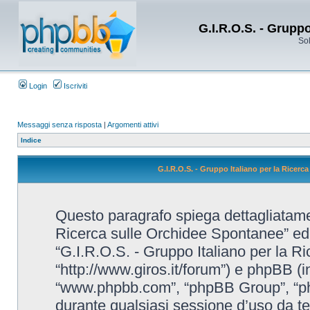
G.I.R.O.S. - Grupp
Sol
Login
Iscriviti
Messaggi senza risposta
|
Argomenti attivi
Indice
G.I.R.O.S. - Gruppo Italiano per la Ricerc
Questo paragrafo spiega dettagliatame
Ricerca sulle Orchidee Spontanee” ed eve
“G.I.R.O.S. - Gruppo Italiano per la R
“http://www.giros.it/forum”) e phpBB (i
“www.phpbb.com”, “phpBB Group”, “ph
durante qualsiasi sessione d’uso da te e