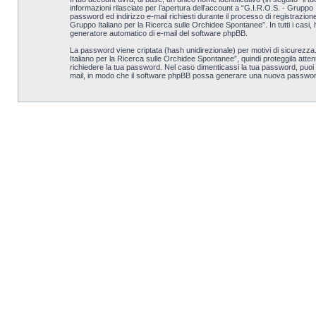
informazioni rilasciate per l’apertura dell’account a “G.I.R.O.S. - Gruppo 
password ed indirizzo e-mail richiesti durante il processo di registrazion
Gruppo Italiano per la Ricerca sulle Orchidee Spontanee”. In tutti i casi, h
generatore automatico di e-mail del software phpBB.
La password viene criptata (hash unidirezionale) per motivi di sicurezza
Italiano per la Ricerca sulle Orchidee Spontanee”, quindi proteggila atte
richiedere la tua password. Nel caso dimenticassi la tua password, puoi 
mail, in modo che il software phpBB possa generare una nuova password