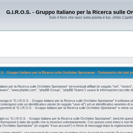
G.I.R.O.S. - Gruppo Italiano per la Ricerca sulle 
Solo il fiore che lasci sulla pianta è tuo. (Aldo Capitin
.S. - Gruppo Italiano per la Ricerca sulle Orchidee Spontanee - Trattamento dei dati p
no per la Ricerca sulle Orchidee Spontanee” ed eventuali affiliati (in seguito “noi”, “nostro”
software”, “www.phpbb.com”, “phpBB Group”, “phpBB Teams”) usano le informazioni raccolte dura
naviga in “G.I.R.O.S. - Gruppo Italiano per la Ricerca sulle Orchidee Spontanee” il software p
 contengono solo un identificativo utente (in seguito “user-id”) ed un identificativo anonimo d
gomenti di “G.I.R.O.S. - Gruppo Italiano per la Ricerca sulle Orchidee Spontanee” e viene usa
 su “G.I.R.O.S. - Gruppo Italiano per la Ricerca sulle Orchidee Spontanee”, benché questi s
 informazioni è dato da quello che tu inserisci volontariamente. Con questo sono intesi e non l
le Orchidee Spontanee” (in seguito “il tuo account”) e l’invio di messaggi dopo la registrazione
 tuo nome utente”), una password da usare per accedere al tuo account (in seguito “la tua passwo