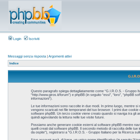
Login
Iscriviti
Messaggi senza risposta
|
Argomenti attivi
Indice
G.I.R.O
Questo paragrafo spiega dettagliatamente come “G.I.R.O.S. - Gruppo Italia
“http://www.giros.it/forum”) e phpBB (in seguito “essi”, “loro”, “phpBB 
informazioni”).
Le tue informazioni sono raccolte in due modi. In primo luogo, mentre si 
vengono scaricati nei file temporanei del tuo browser. I primi due cookie
software phpBB. Un terzo cookie viene creato quando si naviga tra gli ar
quindi agevolando la lettura nelle tue visite future.
Possiamo anche generare cookie esterni al software phpBB mentre navighi
quelli creati dal software phpBB. Il secondo metodo di raccolta delle tue
da ospite”), registrarsi a “G.I.R.O.S. - Gruppo Italiano per la Ricerca sul
Il tuo account avrà, di base, un unico nome identificativo (in seguito “il