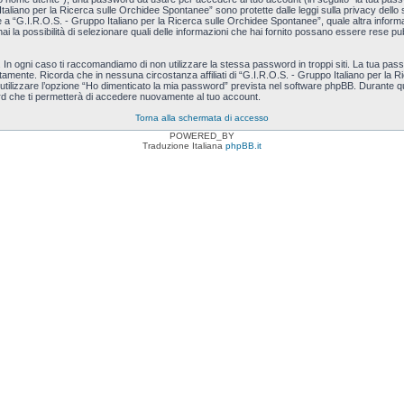
Italiano per la Ricerca sulle Orchidee Spontanee” sono protette dalle leggi sulla privacy dello s
e a “G.I.R.O.S. - Gruppo Italiano per la Ricerca sulle Orchidee Spontanee”, quale altra informaz
ai la possibilità di selezionare quali delle informazioni che hai fornito possano essere rese pubbl
. In ogni caso ti raccomandiamo di non utilizzare la stessa password in troppi siti. La tua pa
ntamente. Ricorda che in nessuna circostanza affiliati di “G.I.R.O.S. - Gruppo Italiano per l
utilizzare l’opzione “Ho dimenticato la mia password” prevista nel software phpBB. Durante que
 che ti permetterà di accedere nuovamente al tuo account.
Torna alla schermata di accesso
POWERED_BY
Traduzione Italiana
phpBB.it