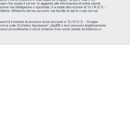
tato che ospita il server. In aggiunta alle informazioni di nome utente,
ione sia obbligatoria o opzionale, è a totale discrezione di “G.I.R.O.S. -
iche. All’interno del tuo account, hai facoltà di opt-in o opt-out sul
ssword è il metodo di accesso al tuo account a “G.I.R.O.S. - Gruppo
a Ricerca sulle Orchidee Spontanee”, phpBB o terzi possono legittimamente
sto procedimento ti verrà richiesto il tuo nome utente ed indirizzo e-