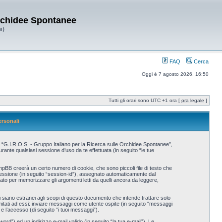
Orchidee Spontanee
i)
FAQ
Cerca
Oggi è 7 agosto 2026, 16:50
Tutti gli orari sono UTC +1 ora [
ora legale
]
ersonali
, “G.I.R.O.S. - Gruppo Italiano per la Ricerca sulle Orchidee Spontanee”,
nte qualsiasi sessione d’uso da te effettuata (in seguito “le tue
hpBB creerà un certo numero di cookie, che sono piccoli file di testo che
i sessione (in seguito “session-id”), assegnato automaticamente dal
to per memorizzare gli argomenti letti da quelli ancora da leggere,
iano estranei agli scopi di questo documento che intende trattare solo
imitati ad essi: inviare messaggi come utente ospite (in seguito “messaggi
 e l’accesso (di seguito “i tuoi messaggi”).
rd”) ed un indirizzo e-mail valido (in seguito “la tua e-mail”). Le