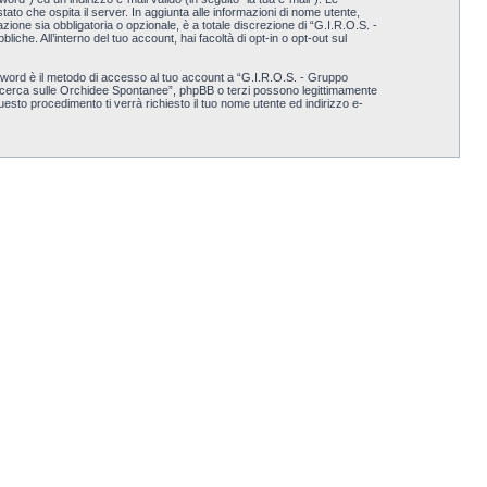
tato che ospita il server. In aggiunta alle informazioni di nome utente,
ione sia obbligatoria o opzionale, è a totale discrezione di “G.I.R.O.S. -
iche. All’interno del tuo account, hai facoltà di opt-in o opt-out sul
ssword è il metodo di accesso al tuo account a “G.I.R.O.S. - Gruppo
a Ricerca sulle Orchidee Spontanee”, phpBB o terzi possono legittimamente
sto procedimento ti verrà richiesto il tuo nome utente ed indirizzo e-