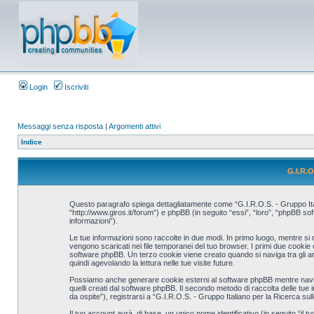
Login
Iscriviti
Messaggi senza risposta
|
Argomenti attivi
Indice
G.I.R.O
Questo paragrafo spiega dettagliatamente come “G.I.R.O.S. - Gruppo Italia
“http://www.giros.it/forum”) e phpBB (in seguito “essi”, “loro”, “phpBB 
informazioni”).
Le tue informazioni sono raccolte in due modi. In primo luogo, mentre si 
vengono scaricati nei file temporanei del tuo browser. I primi due cookie
software phpBB. Un terzo cookie viene creato quando si naviga tra gli ar
quindi agevolando la lettura nelle tue visite future.
Possiamo anche generare cookie esterni al software phpBB mentre navighi
quelli creati dal software phpBB. Il secondo metodo di raccolta delle tue
da ospite”), registrarsi a “G.I.R.O.S. - Gruppo Italiano per la Ricerca sul
Il tuo account avrà, di base, un unico nome identificativo (in seguito “il