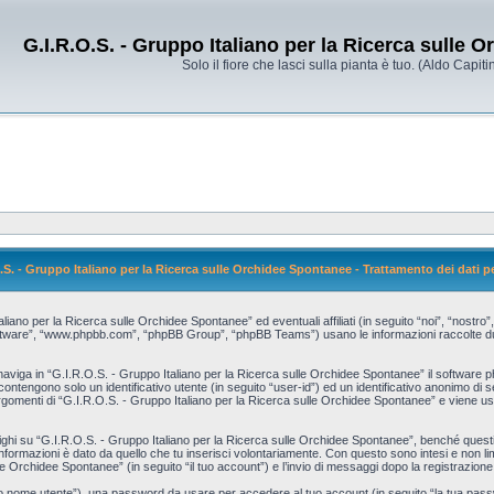
G.I.R.O.S. - Gruppo Italiano per la Ricerca sulle 
Solo il fiore che lasci sulla pianta è tuo. (Aldo Capitin
.S. - Gruppo Italiano per la Ricerca sulle Orchidee Spontanee - Trattamento dei dati p
no per la Ricerca sulle Orchidee Spontanee” ed eventuali affiliati (in seguito “noi”, “nostro”
software”, “www.phpbb.com”, “phpBB Group”, “phpBB Teams”) usano le informazioni raccolte dura
naviga in “G.I.R.O.S. - Gruppo Italiano per la Ricerca sulle Orchidee Spontanee” il software p
 contengono solo un identificativo utente (in seguito “user-id”) ed un identificativo anonimo d
gomenti di “G.I.R.O.S. - Gruppo Italiano per la Ricerca sulle Orchidee Spontanee” e viene usa
 su “G.I.R.O.S. - Gruppo Italiano per la Ricerca sulle Orchidee Spontanee”, benché questi s
 informazioni è dato da quello che tu inserisci volontariamente. Con questo sono intesi e non l
le Orchidee Spontanee” (in seguito “il tuo account”) e l’invio di messaggi dopo la registrazione
 tuo nome utente”), una password da usare per accedere al tuo account (in seguito “la tua passwo