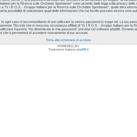
Italiano per la Ricerca sulle Orchidee Spontanee” sono protette dalle leggi sulla privacy dello s
e a “G.I.R.O.S. - Gruppo Italiano per la Ricerca sulle Orchidee Spontanee”, quale altra informaz
ai la possibilità di selezionare quali delle informazioni che hai fornito possano essere rese pubbl
. In ogni caso ti raccomandiamo di non utilizzare la stessa password in troppi siti. La tua pa
ntamente. Ricorda che in nessuna circostanza affiliati di “G.I.R.O.S. - Gruppo Italiano per l
utilizzare l’opzione “Ho dimenticato la mia password” prevista nel software phpBB. Durante que
 che ti permetterà di accedere nuovamente al tuo account.
Torna alla schermata di accesso
POWERED_BY
Traduzione Italiana
phpBB.it