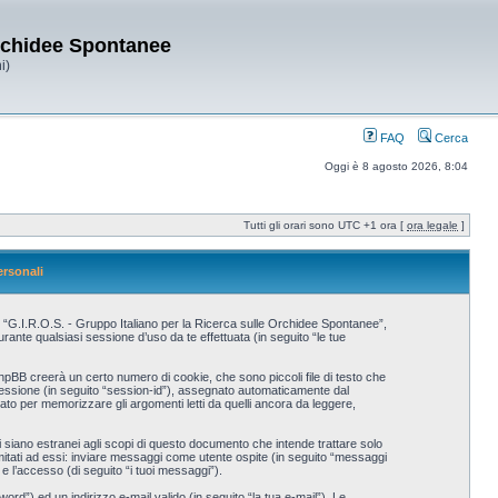
Orchidee Spontanee
i)
FAQ
Cerca
Oggi è 8 agosto 2026, 8:04
Tutti gli orari sono UTC +1 ora [
ora legale
]
ersonali
, “G.I.R.O.S. - Gruppo Italiano per la Ricerca sulle Orchidee Spontanee”,
nte qualsiasi sessione d’uso da te effettuata (in seguito “le tue
hpBB creerà un certo numero di cookie, che sono piccoli file di testo che
i sessione (in seguito “session-id”), assegnato automaticamente dal
to per memorizzare gli argomenti letti da quelli ancora da leggere,
iano estranei agli scopi di questo documento che intende trattare solo
imitati ad essi: inviare messaggi come utente ospite (in seguito “messaggi
 e l’accesso (di seguito “i tuoi messaggi”).
rd”) ed un indirizzo e-mail valido (in seguito “la tua e-mail”). Le