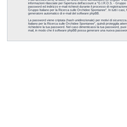
informazioni rilasciate per l’apertura dell’account a “G.I.R.O.S. - Gruppo 
password ed indirizzo e-mail richiesti durante il processo di registrazion
Gruppo Italiano per la Ricerca sulle Orchidee Spontanee”. In tutti i casi, h
generatore automatico di e-mail del software phpBB.
La password viene criptata (hash unidirezionale) per motivi di sicurezza
Italiano per la Ricerca sulle Orchidee Spontanee”, quindi proteggila atte
richiedere la tua password. Nel caso dimenticassi la tua password, puoi 
mail, in modo che il software phpBB possa generare una nuova password