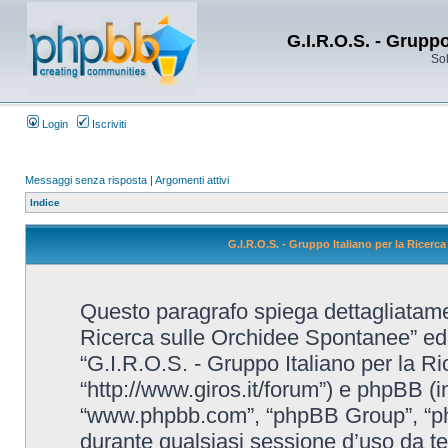
G.I.R.O.S. - Grupp
Sol
Login
Iscriviti
Messaggi senza risposta
|
Argomenti attivi
Indice
G.I.R.O.S. - Gruppo Italiano per la Ricerc
Questo paragrafo spiega dettagliatame
Ricerca sulle Orchidee Spontanee” ed eve
“G.I.R.O.S. - Gruppo Italiano per la R
“http://www.giros.it/forum”) e phpBB (i
“www.phpbb.com”, “phpBB Group”, “ph
durante qualsiasi sessione d’uso da te e