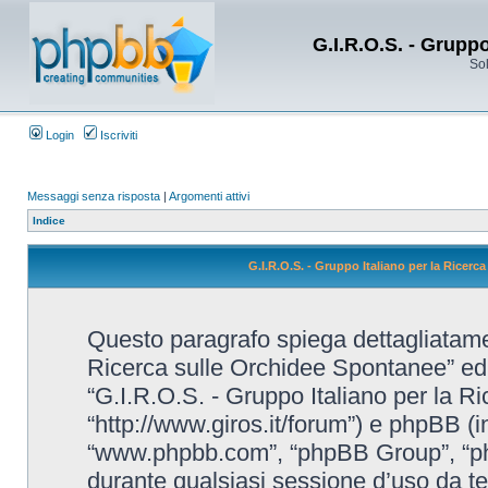
G.I.R.O.S. - Grupp
Sol
Login
Iscriviti
Messaggi senza risposta
|
Argomenti attivi
Indice
G.I.R.O.S. - Gruppo Italiano per la Ricerc
Questo paragrafo spiega dettagliatame
Ricerca sulle Orchidee Spontanee” ed eve
“G.I.R.O.S. - Gruppo Italiano per la R
“http://www.giros.it/forum”) e phpBB (i
“www.phpbb.com”, “phpBB Group”, “ph
durante qualsiasi sessione d’uso da te e