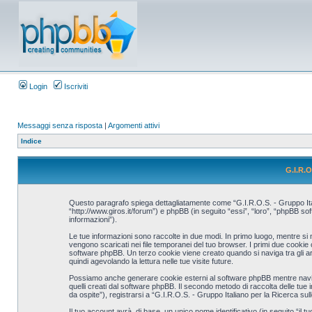
Login
Iscriviti
Messaggi senza risposta
|
Argomenti attivi
Indice
G.I.R.O
Questo paragrafo spiega dettagliatamente come “G.I.R.O.S. - Gruppo Italia
“http://www.giros.it/forum”) e phpBB (in seguito “essi”, “loro”, “phpBB 
informazioni”).
Le tue informazioni sono raccolte in due modi. In primo luogo, mentre si 
vengono scaricati nei file temporanei del tuo browser. I primi due cookie
software phpBB. Un terzo cookie viene creato quando si naviga tra gli ar
quindi agevolando la lettura nelle tue visite future.
Possiamo anche generare cookie esterni al software phpBB mentre navighi
quelli creati dal software phpBB. Il secondo metodo di raccolta delle tue
da ospite”), registrarsi a “G.I.R.O.S. - Gruppo Italiano per la Ricerca sul
Il tuo account avrà, di base, un unico nome identificativo (in seguito “il