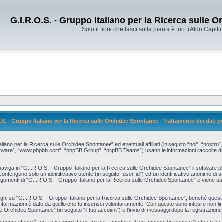
G.I.R.O.S. - Gruppo Italiano per la Ricerca sulle 
Solo il fiore che lasci sulla pianta è tuo. (Aldo Capitin
.S. - Gruppo Italiano per la Ricerca sulle Orchidee Spontanee - Trattamento dei dati p
no per la Ricerca sulle Orchidee Spontanee” ed eventuali affiliati (in seguito “noi”, “nostro”
software”, “www.phpbb.com”, “phpBB Group”, “phpBB Teams”) usano le informazioni raccolte dura
naviga in “G.I.R.O.S. - Gruppo Italiano per la Ricerca sulle Orchidee Spontanee” il software p
 contengono solo un identificativo utente (in seguito “user-id”) ed un identificativo anonimo d
gomenti di “G.I.R.O.S. - Gruppo Italiano per la Ricerca sulle Orchidee Spontanee” e viene usa
 su “G.I.R.O.S. - Gruppo Italiano per la Ricerca sulle Orchidee Spontanee”, benché questi s
 informazioni è dato da quello che tu inserisci volontariamente. Con questo sono intesi e non l
le Orchidee Spontanee” (in seguito “il tuo account”) e l’invio di messaggi dopo la registrazione
 tuo nome utente”), una password da usare per accedere al tuo account (in seguito “la tua passwo