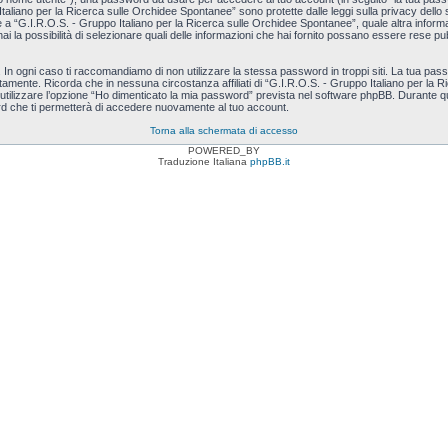
Italiano per la Ricerca sulle Orchidee Spontanee” sono protette dalle leggi sulla privacy dello s
e a “G.I.R.O.S. - Gruppo Italiano per la Ricerca sulle Orchidee Spontanee”, quale altra informaz
ai la possibilità di selezionare quali delle informazioni che hai fornito possano essere rese pubbl
. In ogni caso ti raccomandiamo di non utilizzare la stessa password in troppi siti. La tua pa
ntamente. Ricorda che in nessuna circostanza affiliati di “G.I.R.O.S. - Gruppo Italiano per l
utilizzare l’opzione “Ho dimenticato la mia password” prevista nel software phpBB. Durante que
 che ti permetterà di accedere nuovamente al tuo account.
Torna alla schermata di accesso
POWERED_BY
Traduzione Italiana
phpBB.it