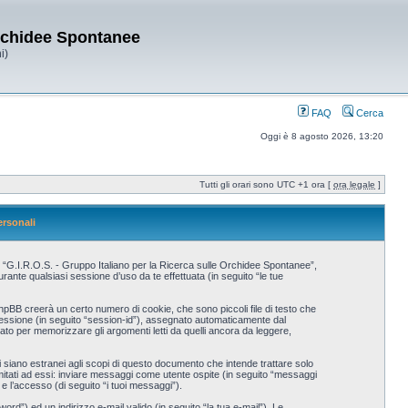
Orchidee Spontanee
i)
FAQ
Cerca
Oggi è 8 agosto 2026, 13:20
Tutti gli orari sono UTC +1 ora [
ora legale
]
ersonali
, “G.I.R.O.S. - Gruppo Italiano per la Ricerca sulle Orchidee Spontanee”,
nte qualsiasi sessione d’uso da te effettuata (in seguito “le tue
hpBB creerà un certo numero di cookie, che sono piccoli file di testo che
i sessione (in seguito “session-id”), assegnato automaticamente dal
to per memorizzare gli argomenti letti da quelli ancora da leggere,
iano estranei agli scopi di questo documento che intende trattare solo
imitati ad essi: inviare messaggi come utente ospite (in seguito “messaggi
 e l’accesso (di seguito “i tuoi messaggi”).
rd”) ed un indirizzo e-mail valido (in seguito “la tua e-mail”). Le