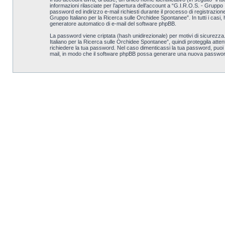
informazioni rilasciate per l’apertura dell’account a “G.I.R.O.S. - Gruppo 
password ed indirizzo e-mail richiesti durante il processo di registrazion
Gruppo Italiano per la Ricerca sulle Orchidee Spontanee”. In tutti i casi, h
generatore automatico di e-mail del software phpBB.
La password viene criptata (hash unidirezionale) per motivi di sicurezza
Italiano per la Ricerca sulle Orchidee Spontanee”, quindi proteggila atte
richiedere la tua password. Nel caso dimenticassi la tua password, puoi 
mail, in modo che il software phpBB possa generare una nuova password