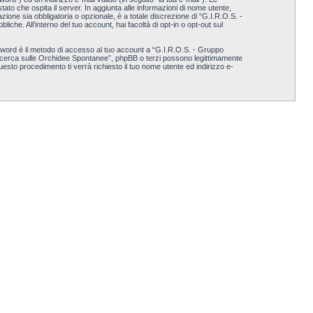
tato che ospita il server. In aggiunta alle informazioni di nome utente,
ione sia obbligatoria o opzionale, è a totale discrezione di “G.I.R.O.S. -
iche. All’interno del tuo account, hai facoltà di opt-in o opt-out sul
ssword è il metodo di accesso al tuo account a “G.I.R.O.S. - Gruppo
a Ricerca sulle Orchidee Spontanee”, phpBB o terzi possono legittimamente
sto procedimento ti verrà richiesto il tuo nome utente ed indirizzo e-