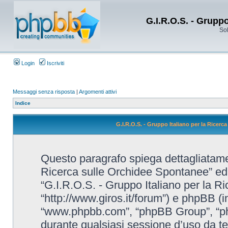
G.I.R.O.S. - Grupp
Sol
Login
Iscriviti
Messaggi senza risposta
|
Argomenti attivi
Indice
G.I.R.O.S. - Gruppo Italiano per la Ricerc
Questo paragrafo spiega dettagliatame
Ricerca sulle Orchidee Spontanee” ed eve
“G.I.R.O.S. - Gruppo Italiano per la R
“http://www.giros.it/forum”) e phpBB (i
“www.phpbb.com”, “phpBB Group”, “ph
durante qualsiasi sessione d’uso da te e