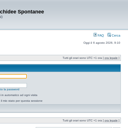
Orchidee Spontanee
i)
FAQ
Cerca
Oggi è 6 agosto 2026, 9:10
Tutti gli orari sono UTC +1 ora [
ora legale
]
to la password
 in automatico ad ogni visita
il mio stato per questa sessione
Tutti gli orari sono UTC +1 ora [
ora legale
]