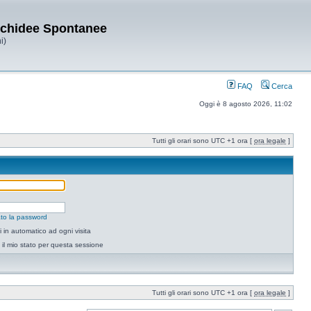
Orchidee Spontanee
i)
FAQ
Cerca
Oggi è 8 agosto 2026, 11:02
Tutti gli orari sono UTC +1 ora [
ora legale
]
to la password
 in automatico ad ogni visita
il mio stato per questa sessione
Tutti gli orari sono UTC +1 ora [
ora legale
]