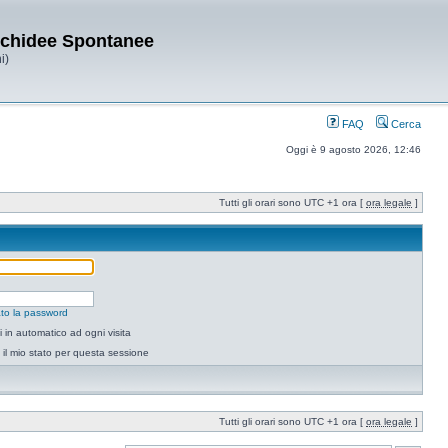
Orchidee Spontanee
i)
FAQ
Cerca
Oggi è 9 agosto 2026, 12:46
Tutti gli orari sono UTC +1 ora [
ora legale
]
to la password
 in automatico ad ogni visita
il mio stato per questa sessione
Tutti gli orari sono UTC +1 ora [
ora legale
]