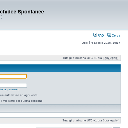
Orchidee Spontanee
i)
FAQ
Cerca
Oggi è 6 agosto 2026, 16:17
Tutti gli orari sono UTC +1 ora [
ora legale
]
to la password
 in automatico ad ogni visita
il mio stato per questa sessione
Tutti gli orari sono UTC +1 ora [
ora legale
]