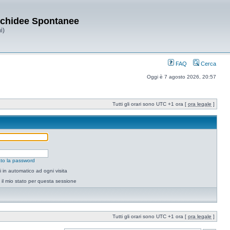
Orchidee Spontanee
i)
FAQ
Cerca
Oggi è 7 agosto 2026, 20:57
Tutti gli orari sono UTC +1 ora [
ora legale
]
to la password
 in automatico ad ogni visita
il mio stato per questa sessione
Tutti gli orari sono UTC +1 ora [
ora legale
]