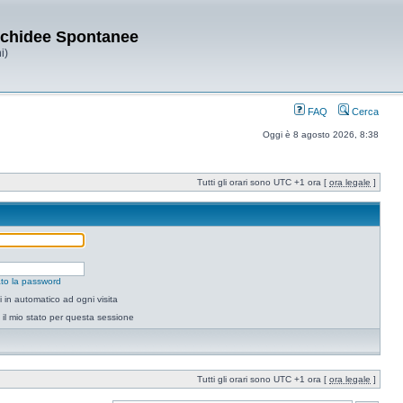
Orchidee Spontanee
i)
FAQ
Cerca
Oggi è 8 agosto 2026, 8:38
Tutti gli orari sono UTC +1 ora [
ora legale
]
to la password
 in automatico ad ogni visita
il mio stato per questa sessione
Tutti gli orari sono UTC +1 ora [
ora legale
]