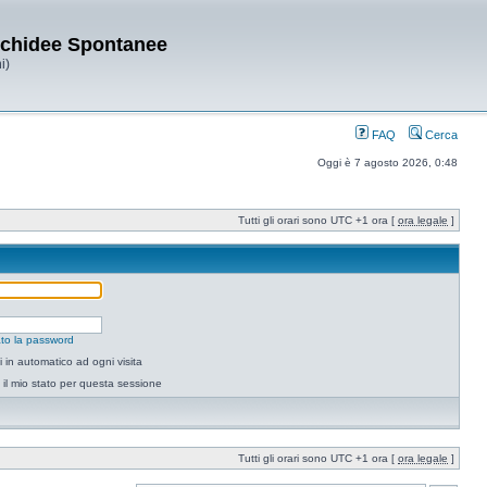
Orchidee Spontanee
i)
FAQ
Cerca
Oggi è 7 agosto 2026, 0:48
Tutti gli orari sono UTC +1 ora [
ora legale
]
to la password
 in automatico ad ogni visita
il mio stato per questa sessione
Tutti gli orari sono UTC +1 ora [
ora legale
]