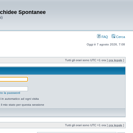
Orchidee Spontanee
i)
FAQ
Cerca
Oggi è 7 agosto 2026, 7:08
Tutti gli orari sono UTC +1 ora [
ora legale
]
to la password
 in automatico ad ogni visita
il mio stato per questa sessione
Tutti gli orari sono UTC +1 ora [
ora legale
]