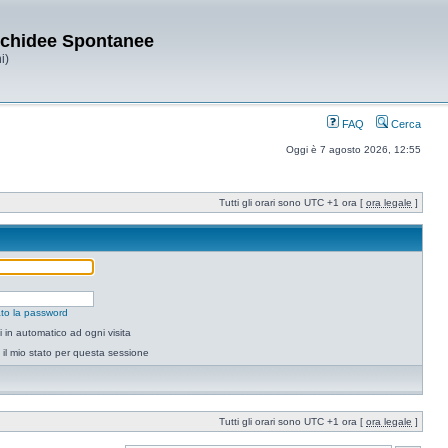
Orchidee Spontanee
i)
FAQ
Cerca
Oggi è 7 agosto 2026, 12:55
Tutti gli orari sono UTC +1 ora [
ora legale
]
to la password
 in automatico ad ogni visita
il mio stato per questa sessione
Tutti gli orari sono UTC +1 ora [
ora legale
]